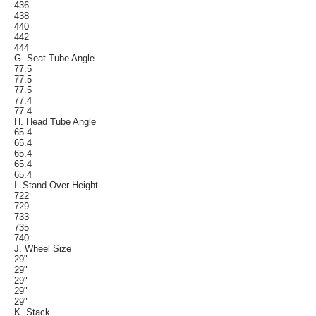
436
438
440
442
444
G. Seat Tube Angle
77.5
77.5
77.5
77.4
77.4
H. Head Tube Angle
65.4
65.4
65.4
65.4
65.4
I. Stand Over Height
722
729
733
735
740
J. Wheel Size
29"
29"
29"
29"
29"
K. Stack