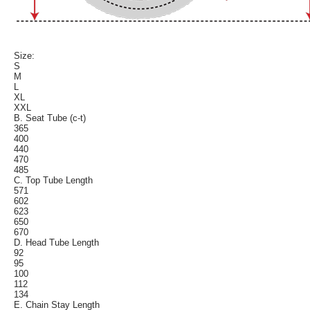
Size:
S
M
L
XL
XXL
B. Seat Tube (c-t)
365
400
440
470
485
C. Top Tube Length
571
602
623
650
670
D. Head Tube Length
92
95
100
112
134
E. Chain Stay Length