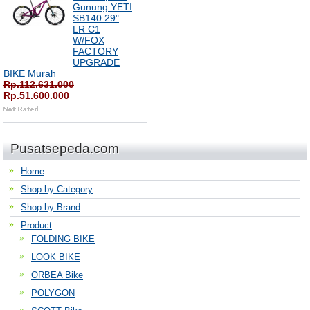
Gunung YETI
SB140 29"
LR C1
W/FOX
FACTORY
UPGRADE
BIKE Murah
Rp.112.631.000
Rp.51.600.000
Pusatsepeda.com
Home
Shop by Category
Shop by Brand
Product
FOLDING BIKE
LOOK BIKE
ORBEA Bike
POLYGON