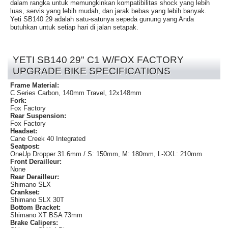
dalam rangka untuk memungkinkan kompatibilitas shock yang lebih
luas, servis yang lebih mudah, dan jarak bebas yang lebih banyak.
Yeti SB140 29 adalah satu-satunya sepeda gunung yang Anda
butuhkan untuk setiap hari di jalan setapak.
YETI SB140 29" C1 W/FOX FACTORY
UPGRADE BIKE SPECIFICATIONS
Frame Material:
C Series Carbon, 140mm Travel, 12x148mm
Fork:
Fox Factory
Rear Suspension:
Fox Factory
Headset:
Cane Creek 40 Integrated
Seatpost:
OneUp Dropper 31.6mm / S: 150mm, M: 180mm, L-XXL: 210mm
Front Derailleur:
None
Rear Derailleur:
Shimano SLX
Crankset:
Shimano SLX 30T
Bottom Bracket:
Shimano XT BSA 73mm
Brake Calipers: