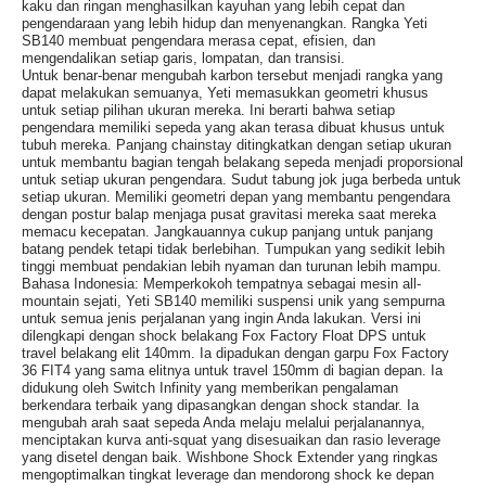
kaku dan ringan menghasilkan kayuhan yang lebih cepat dan
pengendaraan yang lebih hidup dan menyenangkan. Rangka Yeti
SB140 membuat pengendara merasa cepat, efisien, dan
mengendalikan setiap garis, lompatan, dan transisi.
Untuk benar-benar mengubah karbon tersebut menjadi rangka yang
dapat melakukan semuanya, Yeti memasukkan geometri khusus
untuk setiap pilihan ukuran mereka. Ini berarti bahwa setiap
pengendara memiliki sepeda yang akan terasa dibuat khusus untuk
tubuh mereka. Panjang chainstay ditingkatkan dengan setiap ukuran
untuk membantu bagian tengah belakang sepeda menjadi proporsional
untuk setiap ukuran pengendara. Sudut tabung jok juga berbeda untuk
setiap ukuran. Memiliki geometri depan yang membantu pengendara
dengan postur balap menjaga pusat gravitasi mereka saat mereka
memacu kecepatan. Jangkauannya cukup panjang untuk panjang
batang pendek tetapi tidak berlebihan. Tumpukan yang sedikit lebih
tinggi membuat pendakian lebih nyaman dan turunan lebih mampu.
Bahasa Indonesia: Memperkokoh tempatnya sebagai mesin all-
mountain sejati, Yeti SB140 memiliki suspensi unik yang sempurna
untuk semua jenis perjalanan yang ingin Anda lakukan. Versi ini
dilengkapi dengan shock belakang Fox Factory Float DPS untuk
travel belakang elit 140mm. Ia dipadukan dengan garpu Fox Factory
36 FIT4 yang sama elitnya untuk travel 150mm di bagian depan. Ia
didukung oleh Switch Infinity yang memberikan pengalaman
berkendara terbaik yang dipasangkan dengan shock standar. Ia
mengubah arah saat sepeda Anda melaju melalui perjalanannya,
menciptakan kurva anti-squat yang disesuaikan dan rasio leverage
yang disetel dengan baik. Wishbone Shock Extender yang ringkas
mengoptimalkan tingkat leverage dan mendorong shock ke depan