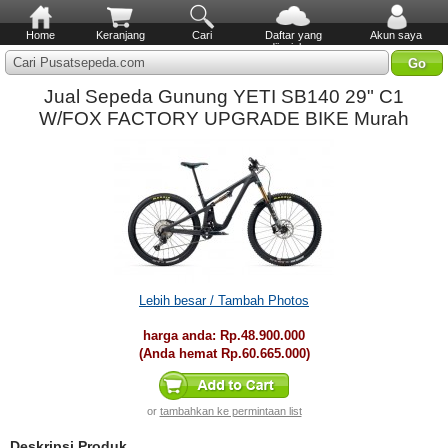
Home
Keranjang
Cari
Daftar yang
Akun saya
diinginkan
Cari Pusatsepeda.com
Jual Sepeda Gunung YETI SB140 29" C1
W/FOX FACTORY UPGRADE BIKE Murah
Lebih besar / Tambah Photos
harga anda:
Rp.48.900.000
(Anda hemat
Rp.60.665.000
)
or
tambahkan ke permintaan list
Deskripsi Produk