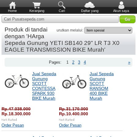
Home
Keranjang
Cari
Daftar yang
Akun saya
diinginkan
Cari Pusatsepeda.com
Produk di tandai
urutkan melalui:
dengan 'HArga
Sepeda Gunung YETI SB140 29" LR T3 X0
EAGLE TRANSMISSION BIKE Murah'
Pages:
1
2
3
4
»
Jual Sepeda
Jual Sepeda
Gunung
Gunung
SCOTT
SCOTT
CONTESSA
RANSOM
SPARK 930
400 BIKE
BIKE Murah
Murah
Rp.47.038.000
Rp.31.170.000
Rp.18.300.000
Rp.10.400.000
Order Pesan
Order Pesan