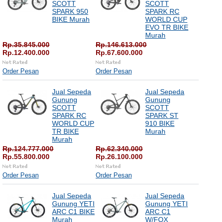
SCOTT
SCOTT
SPARK 950
SPARK RC
BIKE Murah
WORLD CUP
EVO TR BIKE
Murah
Rp.35.845.000
Rp.146.613.000
Rp.12.400.000
Rp.67.600.000
Order Pesan
Order Pesan
Jual Sepeda
Jual Sepeda
Gunung
Gunung
SCOTT
SCOTT
SPARK RC
SPARK ST
WORLD CUP
910 BIKE
TR BIKE
Murah
Murah
Rp.124.777.000
Rp.62.340.000
Rp.55.800.000
Rp.26.100.000
Order Pesan
Order Pesan
Jual Sepeda
Jual Sepeda
Gunung YETI
Gunung YETI
ARC C1 BIKE
ARC C1
Murah
W/FOX