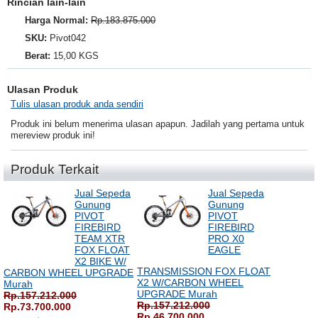
Rincian lain-lain
Harga Normal:
Rp.183.875.000
SKU:
Pivot042
Berat:
15,00 KGS
Ulasan Produk
Tulis ulasan produk anda sendiri
Produk ini belum menerima ulasan apapun. Jadilah yang pertama untuk
mereview produk ini!
Produk Terkait
Jual Sepeda
Jual Sepeda
Gunung
Gunung
PIVOT
PIVOT
FIREBIRD
FIREBIRD
TEAM XTR
PRO X0
FOX FLOAT
EAGLE
X2 BIKE W/
TRANSMISSION FOX FLOAT
CARBON WHEEL UPGRADE
X2 W/CARBON WHEEL
Murah
UPGRADE Murah
Rp.157.212.000
Rp.157.212.000
Rp.73.700.000
Rp.46.700.000