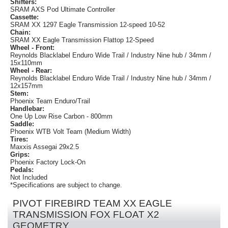
Shifters:
SRAM AXS Pod Ultimate Controller
Cassette:
SRAM XX 1297 Eagle Transmission 12-speed 10-52
Chain:
SRAM XX Eagle Transmission Flattop 12-Speed
Wheel - Front:
Reynolds Blacklabel Enduro Wide Trail / Industry Nine hub / 34mm /
15x110mm
Wheel - Rear:
Reynolds Blacklabel Enduro Wide Trail / Industry Nine hub / 34mm /
12x157mm
Stem:
Phoenix Team Enduro/Trail
Handlebar:
One Up Low Rise Carbon - 800mm
Saddle:
Phoenix WTB Volt Team (Medium Width)
Tires:
Maxxis Assegai 29x2.5
Grips:
Phoenix Factory Lock-On
Pedals:
Not Included
*Specifications are subject to change.
PIVOT FIREBIRD TEAM XX EAGLE
TRANSMISSION FOX FLOAT X2
GEOMETRY