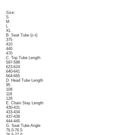
Size:
S
M
L
XL
B. Seat Tube (c-t)
375
410
440
470
C. Top Tube Length
597-598
623-624
640-641
664-665
D. Head Tube Length
95
108
118
128
E. Chain Stay Length
430-431
433-434
437-438
444-445
G. Seat Tube Angle
76.0-76.5
76.5-77.0