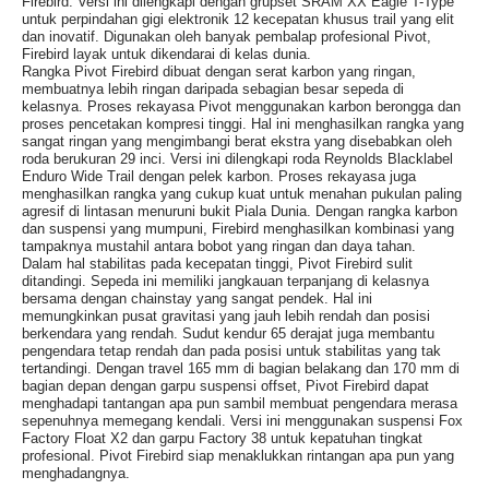
Firebird. Versi ini dilengkapi dengan grupset SRAM XX Eagle T-Type
untuk perpindahan gigi elektronik 12 kecepatan khusus trail yang elit
dan inovatif. Digunakan oleh banyak pembalap profesional Pivot,
Firebird layak untuk dikendarai di kelas dunia.
Rangka Pivot Firebird dibuat dengan serat karbon yang ringan,
membuatnya lebih ringan daripada sebagian besar sepeda di
kelasnya. Proses rekayasa Pivot menggunakan karbon berongga dan
proses pencetakan kompresi tinggi. Hal ini menghasilkan rangka yang
sangat ringan yang mengimbangi berat ekstra yang disebabkan oleh
roda berukuran 29 inci. Versi ini dilengkapi roda Reynolds Blacklabel
Enduro Wide Trail dengan pelek karbon. Proses rekayasa juga
menghasilkan rangka yang cukup kuat untuk menahan pukulan paling
agresif di lintasan menuruni bukit Piala Dunia. Dengan rangka karbon
dan suspensi yang mumpuni, Firebird menghasilkan kombinasi yang
tampaknya mustahil antara bobot yang ringan dan daya tahan.
Dalam hal stabilitas pada kecepatan tinggi, Pivot Firebird sulit
ditandingi. Sepeda ini memiliki jangkauan terpanjang di kelasnya
bersama dengan chainstay yang sangat pendek. Hal ini
memungkinkan pusat gravitasi yang jauh lebih rendah dan posisi
berkendara yang rendah. Sudut kendur 65 derajat juga membantu
pengendara tetap rendah dan pada posisi untuk stabilitas yang tak
tertandingi. Dengan travel 165 mm di bagian belakang dan 170 mm di
bagian depan dengan garpu suspensi offset, Pivot Firebird dapat
menghadapi tantangan apa pun sambil membuat pengendara merasa
sepenuhnya memegang kendali. Versi ini menggunakan suspensi Fox
Factory Float X2 dan garpu Factory 38 untuk kepatuhan tingkat
profesional. Pivot Firebird siap menaklukkan rintangan apa pun yang
menghadangnya.