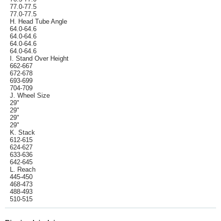
77.0-77.5
77.0-77.5
H. Head Tube Angle
64.0-64.6
64.0-64.6
64.0-64.6
64.0-64.6
I. Stand Over Height
662-667
672-678
693-699
704-709
J. Wheel Size
29"
29"
29"
29"
K. Stack
612-615
624-627
633-636
642-645
L. Reach
445-450
468-473
488-493
510-515