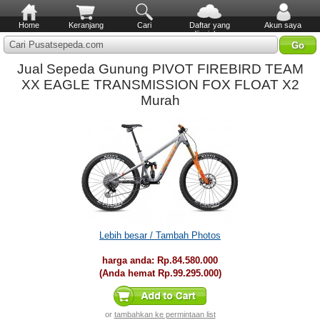
Home
Keranjang
Cari
Daftar yang
Akun saya
diinginkan
Cari Pusatsepeda.com
Jual Sepeda Gunung PIVOT FIREBIRD TEAM
XX EAGLE TRANSMISSION FOX FLOAT X2
Murah
Lebih besar / Tambah Photos
harga anda:
Rp.84.580.000
(Anda hemat
Rp.99.295.000
)
or
tambahkan ke permintaan list