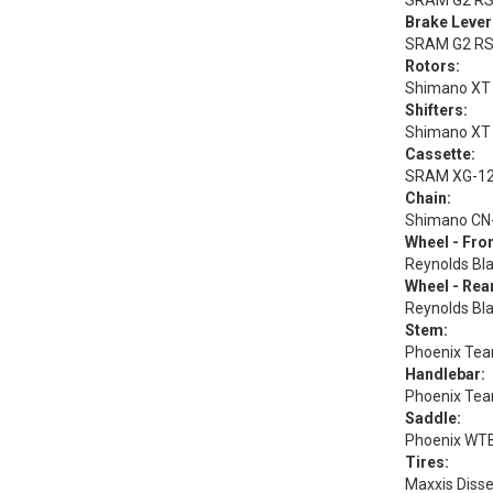
SRAM G2 RSC
Brake Lever
SRAM G2 RSC
Rotors:
Shimano XT
Shifters:
Shimano XT
Cassette:
SRAM XG-12
Chain:
Shimano CN
Wheel - Fron
Reynolds Bl
Wheel - Rea
Reynolds Bl
Stem:
Phoenix Tea
Handlebar:
Phoenix Tea
Saddle:
Phoenix WTB
Tires:
Maxxis Disse