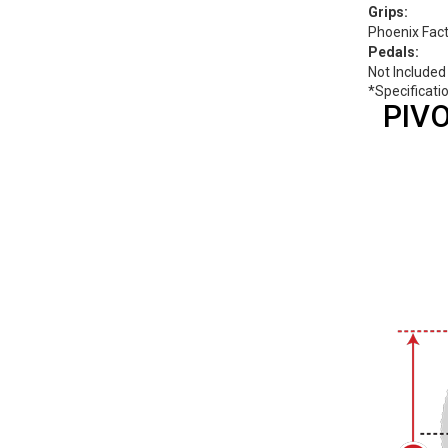
Grips:
Phoenix Fac
Pedals:
Not Included
*Specificati
PIV