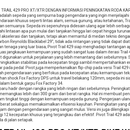
 TRAIL 429 PRO XT/XTR DENGAN INFORMASI PENINGKATAN RODA KA
9 adalah sepeda yang sempurna bagi pengendara yang ingin menjelajahi
ndaraan khusus seperti lintas alam, semua gunung, atau ketahanan, Tra
n semuanya. Sepeda ini sepenuhnya didesain ulang agar lebih serbagu
hi lintasan apa pun mulai dari tanjakan hingga lari cepat hingga turunan
 akselerasi dan tanjakan, tetapi akan memantul di medan teknis dengan
rbon Reynolds Blacklabel 29”, tidak ada rintangan yang tidak dapat di
n tenaga yang luar biasa, Pivot Trail 429 siap menghadapi tantangan a
as jangkauan kemampuan yang sudah sangat luas dalam iterasi Trail 42
pat digunakan untuk perjalanan yang lebih menantang dari sebelumnya. 
ningkatkan stabilitas pada kecepatan tinggi sambil mempertahankan 
r pada pedal. Pivot juga memperkenalkan flip-chip pada versi Trail 42
rah pengendaraan yang berfokus pada kecepatan atau kemampuan tekn
n shock Fox Factory DPS untuk travel belakang 120mm, sepeda ini sia
alam bentuk garpu Fox Factory 34.
9 baru hadir dengan rangka yang lebih ringan dari sebelumnya. Pening
emangkas lebih dari 300 gram dari berat rangka. Hal ini membuat pen
lam tingkat tinggi dengan kemampuan sepeda gunung. Pengerjaan ulan
berat sekaligus memaksimalkan efisiensi kayuhan. Peningkatan yang d
jam dengan pengendaraan yang sangat mulus. Versi ini juga dilengk
gi 12 kecepatan khusus yang terjangkau dan efektif. Pivot Trail 429 a
a di jalan setapak.