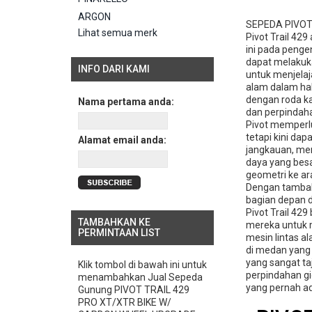
ARGON
SEPEDA PIVOT
Lihat semua merk
Pivot Trail 42
ini pada penge
dapat melakuka
INFO DARI KAMI
untuk menjelaja
alam dalam hal
dengan roda ka
Nama pertama anda:
dan perpindaha
Pivot memperlu
tetapi kini da
Alamat email anda:
jangkauan, me
daya yang besa
geometri ke a
Dengan tambaha
bagian depan d
Pivot Trail 42
TAMBAHKAN KE
mereka untuk m
PERMINTAAN LIST
mesin lintas a
di medan yang 
yang sangat ta
Klik tombol di bawah ini untuk
perpindahan gi
menambahkan Jual Sepeda
yang pernah ad
Gunung PIVOT TRAIL 429
PRO XT/XTR BIKE W/