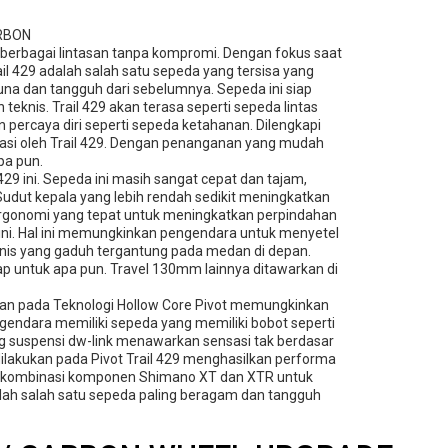
RBON
 berbagai lintasan tanpa kompromi. Dengan fokus saat
il 429 adalah salah satu sepeda yang tersisa yang
na dan tangguh dari sebelumnya. Sepeda ini siap
 teknis. Trail 429 akan terasa seperti sepeda lintas
 percaya diri seperti sepeda ketahanan. Dilengkapi
atasi oleh Trail 429. Dengan penanganan yang mudah
pa pun.
9 ini. Sepeda ini masih sangat cepat dan tajam,
Sudut kepala yang lebih rendah sedikit meningkatkan
ergonomi yang tepat untuk meningkatkan perpindahan
9 ini. Hal ini memungkinkan pengendara untuk menyetel
is yang gaduh tergantung pada medan di depan.
p untuk apa pun. Travel 130mm lainnya ditawarkan di
katan pada Teknologi Hollow Core Pivot memungkinkan
gendara memiliki sepeda yang memiliki bobot seperti
g suspensi dw-link menawarkan sensasi tak berdasar
ilakukan pada Pivot Trail 429 menghasilkan performa
api kombinasi komponen Shimano XT dan XTR untuk
dalah salah satu sepeda paling beragam dan tangguh