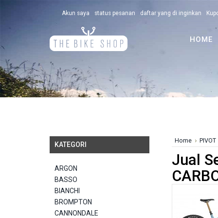
Akun saya
status pesanan
daftar yang di inginkan
Kup
HOME
Home
PIVOT
KATEGORI
Jual S
ARGON
CARBO
BASSO
BIANCHI
BROMPTON
CANNONDALE