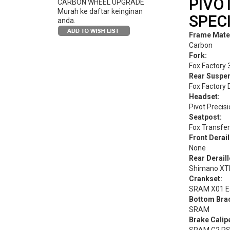
PIVO
CARBON WHEEL UPGRADE
Murah ke daftar keinginan
SPEC
anda.
Frame Mater
Carbon
Fork:
Fox Factory 
Rear Suspen
Fox Factory
Headset:
Pivot Precis
Seatpost:
Fox Transfe
Front Derail
None
Rear Deraill
Shimano XT
Crankset:
SRAM X01 Ea
Bottom Brac
SRAM
Brake Calip