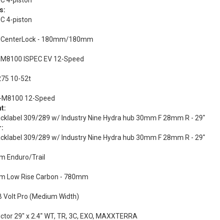
 4-piston
s:
 4-piston
 CenterLock - 180mm/180mm
 M8100 ISPEC EV 12-Speed
75 10-52t
-M8100 12-Speed
t:
acklabel 309/289 w/ Industry Nine Hydra hub 30mm F 28mm R - 29"
r:
acklabel 309/289 w/ Industry Nine Hydra hub 30mm F 28mm R - 29"
m Enduro/Trail
m Low Rise Carbon - 780mm
 Volt Pro (Medium Width)
ctor 29" x 2.4" WT, TR, 3C, EXO, MAXXTERRA