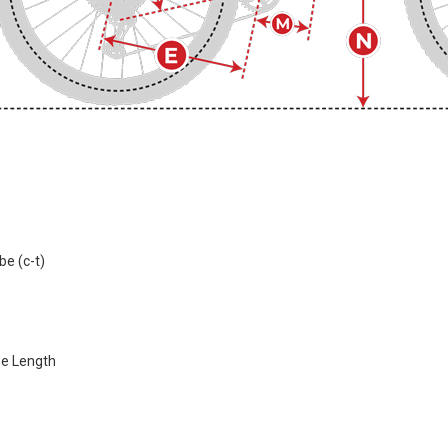
be (c-t)
be Length