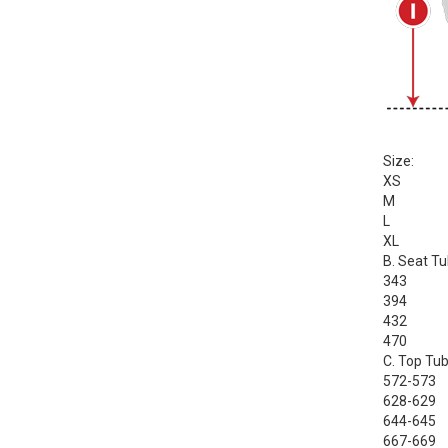
Size:
XS
M
L
XL
B. Seat Tu
343
394
432
470
C. Top Tu
572-573
628-629
644-645
667-669