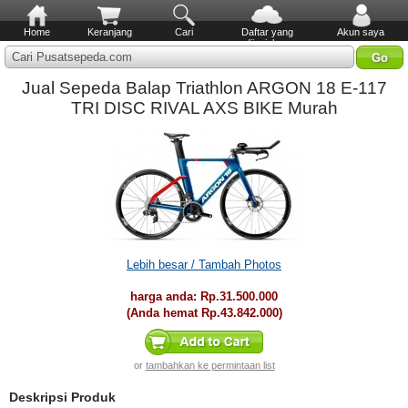
Home
Keranjang
Cari
Daftar yang
Akun saya
diinginkan
Cari Pusatsepeda.com
Jual Sepeda Balap Triathlon ARGON 18 E-117
TRI DISC RIVAL AXS BIKE Murah
Lebih besar / Tambah Photos
harga anda:
Rp.31.500.000
(Anda hemat
Rp.43.842.000
)
or
tambahkan ke permintaan list
Deskripsi Produk