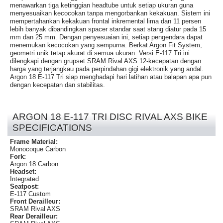
menawarkan tiga ketinggian headtube untuk setiap ukuran guna
menyesuaikan kecocokan tanpa mengorbankan kekakuan. Sistem ini
mempertahankan kekakuan frontal inkremental lima dan 11 persen
lebih banyak dibandingkan spacer standar saat stang diatur pada 15
mm dan 25 mm. Dengan penyesuaian ini, setiap pengendara dapat
menemukan kecocokan yang sempurna. Berkat Argon Fit System,
geometri unik tetap akurat di semua ukuran. Versi E-117 Tri ini
dilengkapi dengan grupset SRAM Rival AXS 12-kecepatan dengan
harga yang terjangkau pada perpindahan gigi elektronik yang andal.
Argon 18 E-117 Tri siap menghadapi hari latihan atau balapan apa pun
dengan kecepatan dan stabilitas.
ARGON 18 E-117 TRI DISC RIVAL AXS BIKE
SPECIFICATIONS
Frame Material:
Monocoque Carbon
Fork:
Argon 18 Carbon
Headset:
Integrated
Seatpost:
E-117 Custom
Front Derailleur:
SRAM Rival AXS
Rear Derailleur: