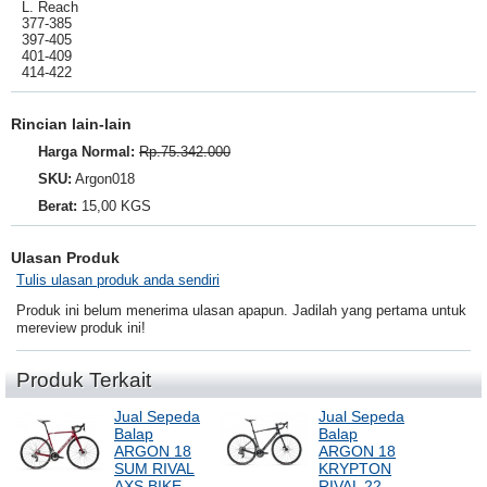
L. Reach
377-385
397-405
401-409
414-422
Rincian lain-lain
Harga Normal:
Rp.75.342.000
SKU:
Argon018
Berat:
15,00 KGS
Ulasan Produk
Tulis ulasan produk anda sendiri
Produk ini belum menerima ulasan apapun. Jadilah yang pertama untuk
mereview produk ini!
Produk Terkait
Jual Sepeda
Jual Sepeda
Balap
Balap
ARGON 18
ARGON 18
SUM RIVAL
KRYPTON
AXS BIKE
RIVAL 22