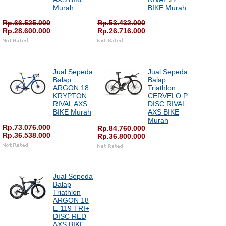
Murah
BIKE Murah
Rp.66.525.000
Rp.53.432.000
Rp.28.600.000
Rp.26.716.000
Jual Sepeda
Jual Sepeda
Balap
Balap
ARGON 18
Triathlon
KRYPTON
CERVELO P
RIVAL AXS
DISC RIVAL
BIKE Murah
AXS BIKE
Murah
Rp.73.076.000
Rp.84.760.000
Rp.36.538.000
Rp.36.800.000
Jual Sepeda
Balap
Triathlon
ARGON 18
E-119 TRI+
DISC RED
AXS BIKE