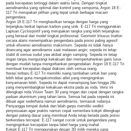
pada kecepatan tertinggi dalam waktu lama. Dengan tingkat
aerodinamika yang optimal dan kontrol yang sempurna, Argon 18 E-
117 Tri merupakan pilihan yang tepat untuk berbagai macam
pengendara.
Argon 18 E-117 Tri menghasilkan tenaga dengan harga yang
terjangkau berkat lapisan karbon yang unik. E-117 Tri menggunakan
Lapisan Cyclosportif yang merupakan rangka yang lebih terjangkau
yang berasal dari model tingkat profesional. Geometri khusus triatlon
secara alami menempatkan pengendara pada posisi paling agresif
untuk efisiensi aerodinamis maksimum. Sepeda ini tidak hanya
dirancang agar aerodinamis saat melawan angin; sepeda ini tetap
stabil di semua sudut yaw akibat angin samping. Sepeda ini tetap
ringan tanpa mengurangi kekakuan dan mempertahankan garis lurus
dengan mudah tanpa mengorbankan pengendalian. Argon 18 E-117 Tri
membuat kecepatan dapat diakses oleh semua orang.
Iterasi terbaru E-117 Tri memiliki ruang tambahan untuk ban yang
lebih lebar guna mengakomodasi atlet yang menginginkan
kenyamanan lebih. Sepeda ini dapat menampung ban hingga 28c
yang menyeimbangkan kekakuan ekstra pada as roda. Versi ini
dilengkapi roda Vision Team 30 yang ringan dan cepat dengan rangka
paduan aluminium yang tahan lama. Semua hal pada sepeda ini
dibuat agar sederhana namun aerodinamis, termasuk rodanya.
Penyangga tempat duduk dan bilah garpu memiliki sedikit
penyesuaian agar praktis namun cepat sementara kokpit dilengkapi
dengan palang dasar yang membuat Anda tetap berada pada posisi
berkendara tercepat. E-117 sangat cocok untuk pengendara yang
menginginkan kecepatan tanpa label harga yang mahal.
Kokpit E-117 Tri menggunakan desain 3D milik mereka yang