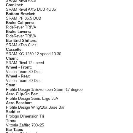
SRAM Rival AXS
Crankset:
SRAM Rival AXS DUB 48/35
Bottom Bracket:
SRAM PF 86.5 DUB
Brake Calipers:
RideRever TRIVA
Brake Levers:
RideRever TRIVA
Bar End Shifters:
SRAM eTap Clics
Cassette:
SRAM XG-1250 12-speed 10-30
Chain:
SRAM Rival 12-speed
Wheel - Front:
Vision Team 30 Disc
Wheel - Rear:
Vision Team 30 Disc
Stem:
Profile Design 1/Seventeen Stem -17 degree
Aero Clip-On Bar:
Profile Design Sonic Ergo 35A
Aero Basebar:
Profile Design Wing/10a Base Bar
Saddle:
Prologo Dimension Tri
Tires:
Vittoria Zaffiro 700x25
Bar Tape: