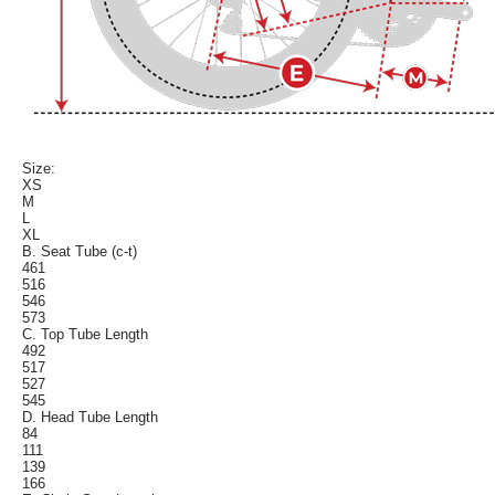
Size:
XS
M
L
XL
B. Seat Tube (c-t)
461
516
546
573
C. Top Tube Length
492
517
527
545
D. Head Tube Length
84
111
139
166