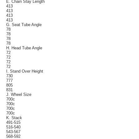
E. Chain Stay Length
413
413
413
413
G. Seat Tube Angle
78
78
78
78
H. Head Tube Angle
72
72
72
72
I. Stand Over Height
730
777
805
831
J. Wheel Size
700c
700c
700c
700c
K. Stack
491-515
516-540
543-567
568-592