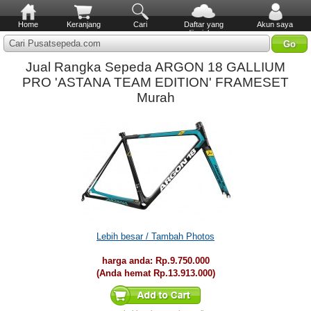
Home
Keranjang
Cari
Daftar yang
Akun saya
diinginkan
Cari Pusatsepeda.com
Jual Rangka Sepeda ARGON 18 GALLIUM
PRO 'ASTANA TEAM EDITION' FRAMESET
Murah
Lebih besar / Tambah Photos
harga anda:
Rp.9.750.000
(Anda hemat
Rp.13.913.000
)