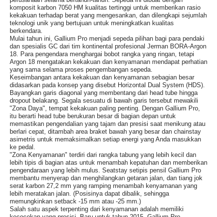
komposit karbon 7050 HM kualitas tertinggi untuk memberikan rasio
kekakuan terhadap berat yang mengesankan, dan dilengkapi sejumlah
teknologi unik yang bertujuan untuk meningkatkan kualitas
berkendara.
Mulai tahun ini, Gallium Pro menjadi sepeda pilihan bagi para pendaki
dan spesialis GC dari tim kontinental profesional Jerman BORA-Argon
18. Para pengendara menghargai bobot rangka yang ringan, tetapi
Argon 18 mengatakan kekakuan dan kenyamanan mendapat perhatian
yang sama selama proses pengembangan sepeda.
Keseimbangan antara kekakuan dan kenyamanan sebagian besar
didasarkan pada konsep yang disebut Horizontal Dual System (HDS).
Bayangkan garis diagonal yang membentang dari head tube hingga
dropout belakang. Segala sesuatu di bawah garis tersebut mewakili
"Zona Daya", tempat kekakuan paling penting. Dengan Gallium Pro,
itu berarti head tube berukuran besar di bagian depan untuk
memastikan pengendalian yang tajam dan presisi saat menikung atau
berlari cepat, ditambah area braket bawah yang besar dan chainstay
asimetris untuk memaksimalkan setiap energi yang Anda masukkan
ke pedal.
"Zona Kenyamanan" terdiri dari rangka tabung yang lebih kecil dan
lebih tipis di bagian atas untuk menambah kepatuhan dan memberikan
pengendaraan yang lebih mulus. Seatstay setipis pensil Gallium Pro
membantu menyerap dan menghilangkan getaran jalan, dan tiang jok
serat karbon 27,2 mm yang ramping menambah kenyamanan yang
lebih meratakan jalan. (Posisinya dapat dibalik, sehingga
memungkinkan setback -15 mm atau -25 mm.)
Salah satu aspek terpenting dari kenyamanan adalah memiliki
kecocokan yang presisi. Baru untuk tahun 2015, Gallium Pro