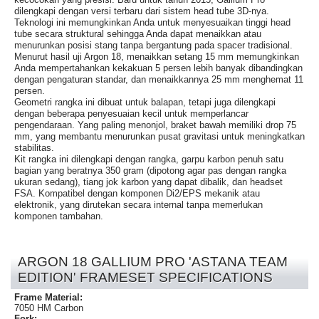
dilengkapi dengan versi terbaru dari sistem head tube 3D-nya.
Teknologi ini memungkinkan Anda untuk menyesuaikan tinggi head
tube secara struktural sehingga Anda dapat menaikkan atau
menurunkan posisi stang tanpa bergantung pada spacer tradisional.
Menurut hasil uji Argon 18, menaikkan setang 15 mm memungkinkan
Anda mempertahankan kekakuan 5 persen lebih banyak dibandingkan
dengan pengaturan standar, dan menaikkannya 25 mm menghemat 11
persen.
Geometri rangka ini dibuat untuk balapan, tetapi juga dilengkapi
dengan beberapa penyesuaian kecil untuk memperlancar
pengendaraan. Yang paling menonjol, braket bawah memiliki drop 75
mm, yang membantu menurunkan pusat gravitasi untuk meningkatkan
stabilitas.
Kit rangka ini dilengkapi dengan rangka, garpu karbon penuh satu
bagian yang beratnya 350 gram (dipotong agar pas dengan rangka
ukuran sedang), tiang jok karbon yang dapat dibalik, dan headset
FSA. Kompatibel dengan komponen Di2/EPS mekanik atau
elektronik, yang dirutekan secara internal tanpa memerlukan
komponen tambahan.
ARGON 18 GALLIUM PRO 'ASTANA TEAM
EDITION' FRAMESET SPECIFICATIONS
Frame Material:
7050 HM Carbon
Fork: