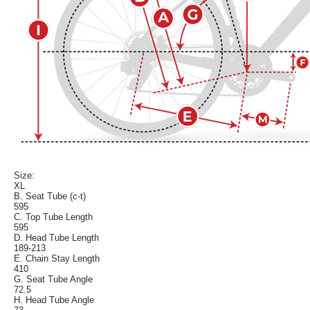
Size:
XL
B. Seat Tube (c-t)
595
C. Top Tube Length
595
D. Head Tube Length
189-213
E. Chain Stay Length
410
G. Seat Tube Angle
72.5
H. Head Tube Angle